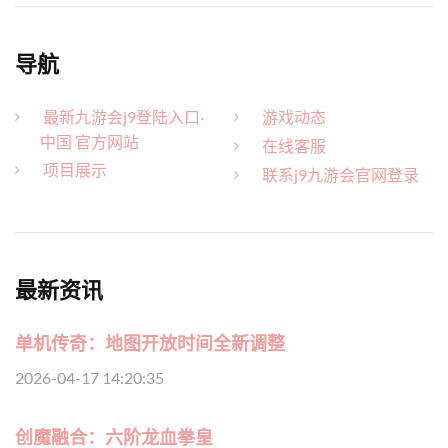
导航
最新九游会j9登陆入口·
游戏动态
中国 官方网站
在线客服
项目展示
联系j9九游会官网登录
最新资讯
单机传奇：地图开放时间全新调整
2026-04-17 14:20:35
创魔融合：六阶龙血拳皇