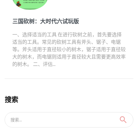
三国砍树：大时代六试玩版
一、选择适当的工具 在进行砍树之前，首先要选择
适当的工具。常见的砍树工具有斧头、锯子、电锯
等。斧头适用于直径较小的树木，锯子适用于直径较
大的树木，而电锯则适用于直径较大且需要更高效率
的树木。 二、评估...
搜索
搜索...