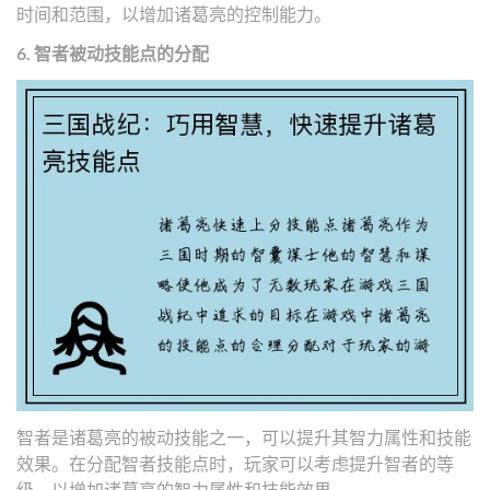
时间和范围，以增加诸葛亮的控制能力。
6. 智者被动技能点的分配
智者是诸葛亮的被动技能之一，可以提升其智力属性和技能
效果。在分配智者技能点时，玩家可以考虑提升智者的等
级，以增加诸葛亮的智力属性和技能效果。